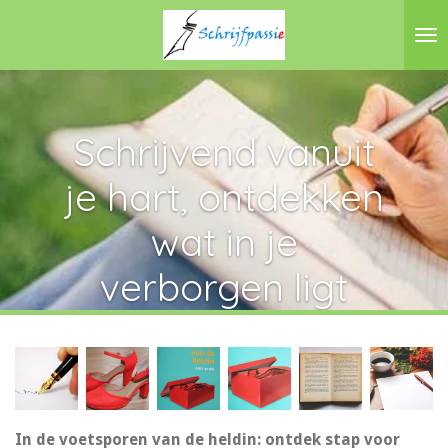
Ga
direct
naar
de
hoofdinhoud
Schrijvend vanuit
je hart, ontdekken
wat in je
verborgen ligt
In de voetsporen van de heldin: ontdek stap voor