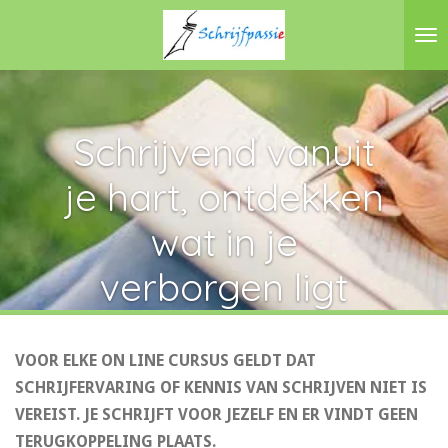
Ga
direct
naar
de
hoofdinhoud
Schrijvend vanuit
je hart, ontdekken
wat in je
verborgen ligt
VOOR ELKE ON LINE CURSUS GELDT DAT
SCHRIJFERVARING OF KENNIS VAN SCHRIJVEN NIET IS
VEREIST. JE SCHRIJFT VOOR JEZELF EN ER VINDT GEEN
TERUGKOPPELING PLAATS.